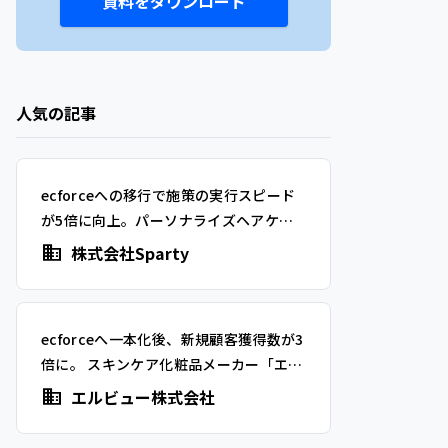
資料をダウンロード
人気の記事
ecforceへの移行で施策の実行スピード
が5倍に向上。パーソナライズヘアケア
ブランド「MEDULLA」を展開する
株式会社Sparty
Spartyが得た、メーカーとしての基礎体
力と強い運用体制
ecforceへ一本化後、新規顧客獲得数が3
倍に。 スキンケア化粧品メーカー「エル
ビュー」が実現した、データドリブンな
エルビュー株式会社
事業運営とは