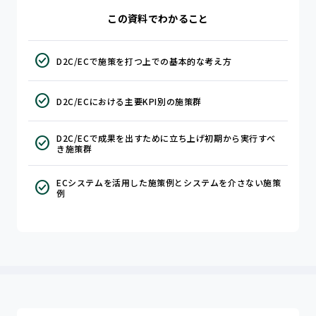
この資料でわかること
check_circle
D2C/ECで施策を打つ上での基本的な考え方
check_circle
D2C/ECにおける主要KPI別の施策群
D2C/ECで成果を出すために立ち上げ初期から実行すべ
check_circle
き施策群
ECシステムを活用した施策例とシステムを介さない施策
check_circle
例