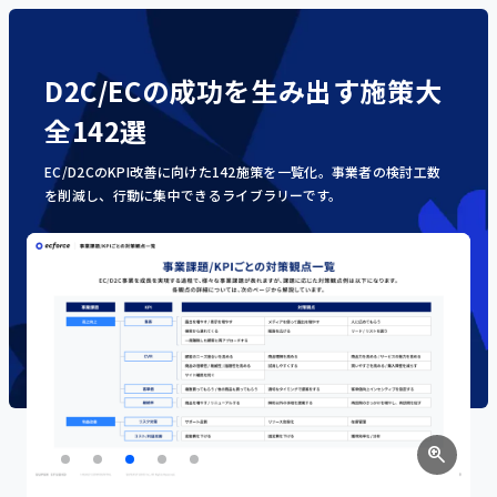
D2C/ECの成功を生み出す施策大
全142選
EC/D2CのKPI改善に向けた142施策を一覧化。事業者の検討工数
を削減し、行動に集中できるライブラリーです。
zoom_in