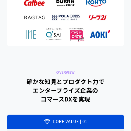
OMO（店舗とECの連携）
ピックアップ事例
来店予約
データ分析・活用
今更聞けない！Meta広告の基礎セミナー
AI活用で業務効率化
詳細を見る
D2C/ECの成功を生み出す施策大全142選
詳細を見る
OVERVIEW
ecforceへの移行で施策の実行スピードが5
販売方法ごとの特徴
確かな知見とプロダクト力で
倍に向上。パーソナライズヘアケアブランド
エンタープライズ企業の
「MEDULLA」を展開するSpartyが得た、メ
総合通販
詳細を見る
ーカーとしての基礎体力と強い運用体制
コマースDXを実現
（商品が多いショップ様向け）
定期通販
（商品が少ないショップ様向け）
CORE VALUE | 01