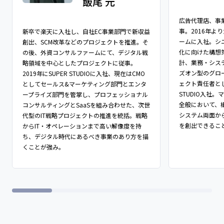
広告代理店、事
事。2016年よ
新卒で楽天に入社し、自社EC事業部門で新収益
ームに入社。シ
創出、SCM改革などのプロジェクトを推進。そ
化に向けた構想
の後、外資コンサルファームにて、デジタル戦
計、業務・シス
略領域を中心としたプロジェクトに従事。
ズオン型のグロ
2019年にSUPER STUDIOに入社、現在はCMO
ェクト責任者とし
としてセールス&マーケティング部門とエンタ
STUDIO入社
ープライズ部門を管掌し、プロフェッショナル
全般において、
コンサルティングとSaaSを組み合わせた、次世
システム両面か
代型のIT戦略プロジェクトの推進を統括。戦略
を創出できること
からIT・オペレーションまで高い解像度を持
ち、デジタル時代にあるべき事業のあり方を描
くことが強み​。​