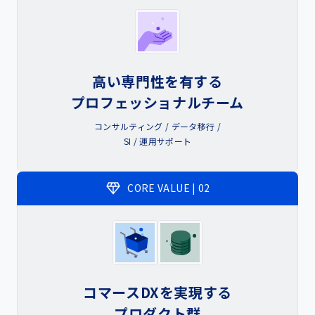
商材ごとの特徴
コスメ・美容・健康食品
高い専門性を有する
食品・飲料品
プロフェッショナルチーム
コンサルティング / データ移行 /
アパレル
SI / 運用サポート
CORE VALUE | 02
提携サービス一覧
セキュリティ対策
パートナープログラム
コマースDXを実現する
請求書の立替払い
プロダクト群