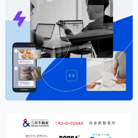
導入企業一覧
グ支援 / デジタルツール基盤構築支援
イベント・セミナー一覧
施策事例一覧
Commerce DX for Enterprise
エンタープライズ企業向け
業種から探す
コマースDXプロジェクト
パーソナルケア/ヘアケア
イベント・セミナーを探す
カテゴリーから資料を探す
ヘルス/ウェルネス
近日開催予定のセミナー
ecforceでできること
トレンド・ノウハウ
フード/ドリンク
今すぐ視聴可能なセミナー
ECサイト構築 / 新規立ち上げ
セミナーレポート
ホビー/ライフスタイル
新規顧客獲得
事業活用フォーマット
ペット
ピックアップセミナー
リピート売上拡大
その他
ECサイトリニューアル
ピックアップ資料