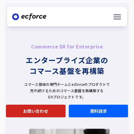
Commerce DX for Enterprise
エンタープライズ企業の
サービス/ソリューション
コマース基盤を再構築
ecforce commerce solution
コマース領域の専門チームとecforceのプロダクトで
EC販売 / 店舗販売・OMO / 来店予約・決済
売れ続けるためのコマース基盤を再構築する
DXプロジェクトです。
ecforce data solution
データ統合 / データ分析 / データ活用
導入事例一覧
お問い合わせ
資料請求
ecforce consulting
新規ブランド立ち上げ支援 / デジタルマーケティン
ナレッジ資料一覧