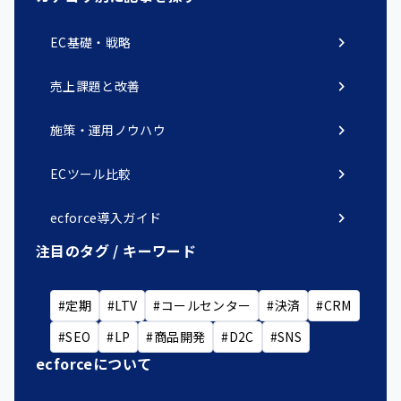
chevron_right
EC基礎・戦略
chevron_right
売上課題と改善
chevron_right
施策・運用ノウハウ
chevron_right
ECツール比較
chevron_right
ecforce導入ガイド
注目のタグ / キーワード
#定期
#LTV
#コールセンター
#決済
#CRM
#SEO
#LP
#商品開発
#D2C
#SNS
ecforceについて