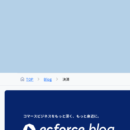
chevron_right
chevron_right
home
TOP
Blog
決済
コマースビジネスをもっと深く、もっと身近に。