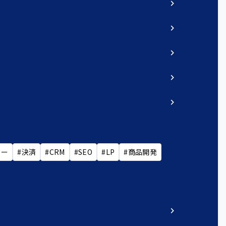
chevron_right
chevron_right
chevron_right
chevron_right
chevron_right
ター
#決済
#CRM
#SEO
#LP
#商品開発
chevron_right