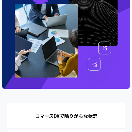
導入企業一覧
グ支援 / デジタルツール基盤構築支援
イベント・セミナー一覧
施策事例一覧
Commerce DX for Enterprise
エンタープライズ企業向け
業種から探す
コマースDXプロジェクト
パーソナルケア/ヘアケア
イベント・セミナーを探す
カテゴリーから資料を探す
ヘルス/ウェルネス
近日開催予定のセミナー
ecforceでできること
トレンド・ノウハウ
フード/ドリンク
今すぐ視聴可能なセミナー
ECサイト構築 / 新規立ち上げ
セミナーレポート
ホビー/ライフスタイル
新規顧客獲得
事業活用フォーマット
ペット
ピックアップセミナー
リピート売上拡大
コマースDXで陥りがちな状況
その他
ECサイトリニューアル
ピックアップ資料