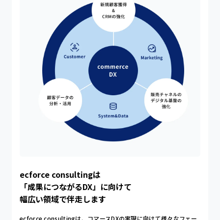
商材ごとの特徴
コスメ・美容・健康食品
食品・飲料品
アパレル
提携サービス一覧
セキュリティ対策
ecforce consultingは
パートナープログラム
「成果につながるDX」に向けて
幅広い領域で伴走します
請求書の立替払い
ecforce consultingは、コマースDXの実現に向けて様々なフェー