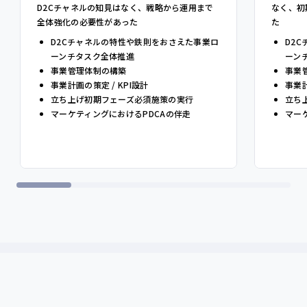
D2Cチャネルの知見はなく、戦略から運用まで
なく、初
全体強化の必要性があった
た
D2Cチャネルの特性や鉄則をおさえた事業ロ
D2
ーンチタスク全体推進
ーン
事業管理体制の構築
事業
事業計画の策定 / KPI設計
事業計
立ち上げ初期フェーズ必須施策の実行
立ち
マーケティングにおけるPDCAの伴走
マー