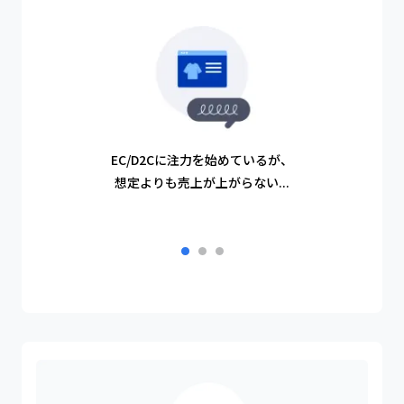
OMO（店舗とECの連携）
ピックアップ事例
来店予約
データ分析・活用
今更聞けない！Meta広告の基礎セミナー
AI活用で業務効率化
EC/D2Cに注力を始めているが、
詳細を見る
D2C/ECの成功を生み出す施策大全142選
想定よりも売上が上がらない...
行
詳細を見る
ecforceへの移行で施策の実行スピードが5
販売方法ごとの特徴
倍に向上。パーソナライズヘアケアブランド
「MEDULLA」を展開するSpartyが得た、メ
総合通販
詳細を見る
ーカーとしての基礎体力と強い運用体制
（商品が多いショップ様向け）
定期通販
（商品が少ないショップ様向け）