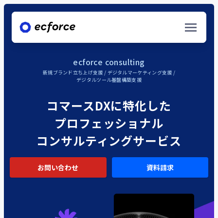
ecforce consulting
新規ブランド立ち上げ支援
/
デジタルマーケティング支援
/
デジタルツール基盤構築支援
サービス/ソリューション
コマースDXに特化した
プロフェッショナル
ecforce commerce solution
コンサルティングサービス
EC販売 / 店舗販売・OMO / 来店予約・決済
ecforce data solution
お問い合わせ
資料請求
データ統合 / データ分析 / データ活用
導入事例一覧
ecforce consulting
新規ブランド立ち上げ支援 / デジタルマーケティン
ナレッジ資料一覧