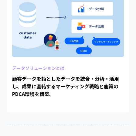
OMO（店舗とECの連携）
ピックアップ事例
来店予約
データ分析・活用
今更聞けない！Meta広告の基礎セミナー
AI活用で業務効率化
詳細を見る
D2C/ECの成功を生み出す施策大全142選
データソリューションとは
詳細を見る
顧客データを軸としたデータを統合・分析・活用
ecforceへの移行で施策の実行スピードが5
販売方法ごとの特徴
し、成果に直結するマーケティング戦略と施策の
倍に向上。パーソナライズヘアケアブランド
PDCA環境を構築。
「MEDULLA」を展開するSpartyが得た、メ
総合通販
詳細を見る
ーカーとしての基礎体力と強い運用体制
（商品が多いショップ様向け）
定期通販
（商品が少ないショップ様向け）