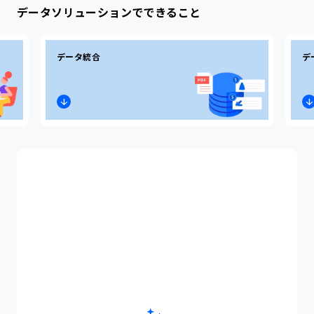
データソリューションでできること
商材ごとの特徴
データ統合
デ
コスメ・美容・健康食品
食品・飲料品
アパレル
提携サービス一覧
セキュリティ対策
パートナープログラム
請求書の立替払い