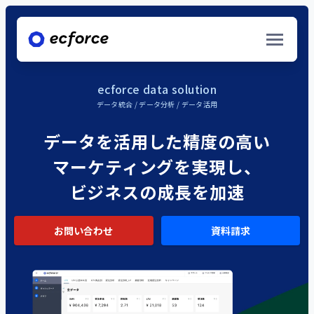
ecforce data solution
データ統合
/
データ分析
/
データ活用
データを活用した精度の高い
サービス/ソリューション
マーケティングを実現し、
ecforce commerce solution
ビジネスの成長を加速
EC販売 / 店舗販売・OMO / 来店予約・決済
お問い合わせ
資料請求
ecforce data solution
データ統合 / データ分析 / データ活用
導入事例一覧
ecforce consulting
新規ブランド立ち上げ支援 / デジタルマーケティン
ナレッジ資料一覧