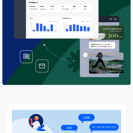
導入企業一覧
グ支援 / デジタルツール基盤構築支援
イベント・セミナー一覧
施策事例一覧
Commerce DX for Enterprise
エンタープライズ企業向け
業種から探す
コマースDXプロジェクト
パーソナルケア/ヘアケア
イベント・セミナーを探す
カテゴリーから資料を探す
ヘルス/ウェルネス
近日開催予定のセミナー
ecforceでできること
トレンド・ノウハウ
フード/ドリンク
今すぐ視聴可能なセミナー
ECサイト構築 / 新規立ち上げ
セミナーレポート
ホビー/ライフスタイル
新規顧客獲得
事業活用フォーマット
ペット
ピックアップセミナー
リピート売上拡大
その他
ECサイトリニューアル
ピックアップ資料