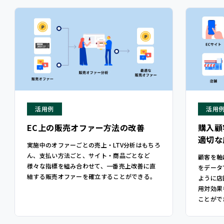
活用例
活用
EC上の販売オファー方法の改善
購入顧
適切な
実施中のオファーごとの売上・LTV分析はもちろ
ん、支払い方法ごと、サイト・商品ごとなど
顧客を軸
様々な指標を組み合わせて、一番売上改善に直
をデータ
結する販売オファーを確立することができる。
ように店
用対効果
ことがで