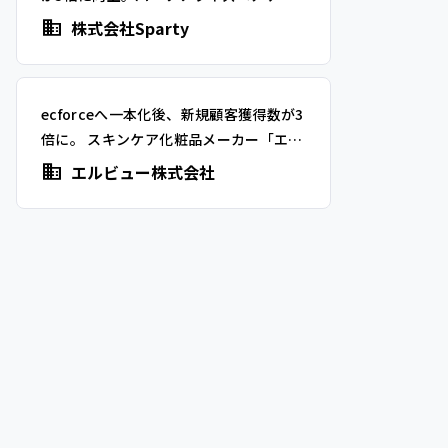
ブランド「MEDULLA」を展開する
株式会社Sparty
Spartyが得た、メーカーとしての基礎体
力と強い運用体制
ecforceへ一本化後、新規顧客獲得数が3
倍に。 スキンケア化粧品メーカー「エル
ビュー」が実現した、データドリブンな
エルビュー株式会社
事業運営とは