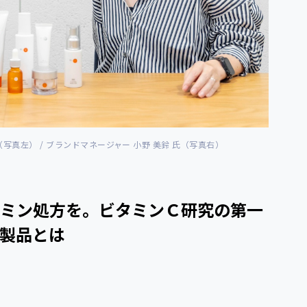
（写真左） / ブランドマネージャー 小野 美鈴 氏（写真右）
ミン処方を。ビタミンＣ研究の第一
製品とは
。