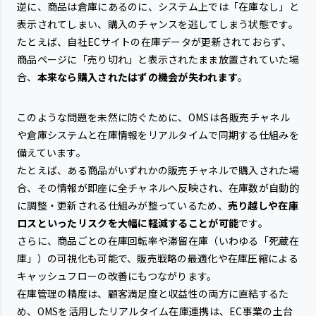
逆に、商品は倉庫にあるのに、システム上では「在庫なし」と
表示されてしまい、購入のチャンスを逃してしまう状態です。
たとえば、自社ECサイトの在庫データが更新されておらず、
商品ページに「売り切れ」と表示されたまま放置されていた場
合、
本来なら購入されたはずの機会が失われます
。
このような問題を未然に防ぐために、OMSは各販売チャネル
や倉庫システムと在庫情報をリアルタイムで同期する仕組みを
備えています。
たとえば、ある商品がいずれかの販売チャネルで購入された場
合、その情報が即座に全チャネルへ反映され、在庫数が自動的
に調整・更新される仕組みが整っているため、
売り越しや在庫
ロスといったリスクを大幅に軽減することが可能
です。
さらに、商品ごとの在庫回転率や滞留在庫（いわゆる「死蔵在
庫」）の可視化も可能で、販売戦略の最適化や在庫圧縮による
キャッシュフローの改善にもつながります。
在庫管理の精度は、顧客満足度と収益性の両方に直結するた
め、OMSを活用したリアルタイム在庫連携は、EC事業の土台