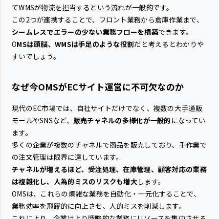
てWMSが物流を担当するという流れが一般的です。
この2つが連携することで、フロント業務から倉庫作業まで、
シームレスでエラーの少ない業務フローを構築
できます。
O
MSは頭脳、WMSは手足のような役割
だと考えるとわかりや
すいでしょう。
なぜ今OMSがECサイト運営に不可欠なのか
現代のEC市場では、自社サイトだけでなく、複数の大手通販
モールやSNSなど、
販売チャネルの多様化が一般的
になってい
ます。
多くの企業が複数のチャネルで商品を販売しており、手作業で
の注文管理は限界に達しています。
チャネルが増えるほど、受注処理、在庫管理、顧客対応の業務
は複雑化し、人為的ミスのリスクも増大
します。
OMSは、これらの煩雑な業務を自動化・一元化することで、
業務効率を飛躍的に向上させ、人的ミスを削減します。
これにより、企業はより戦略的な業務にリソースを集中させる