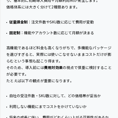
り、基本的に初期導入費用＋月額利用料が発生します。
価格体系には大きく分けて2種類あります。
従量課金制
：注文件数やSKU数に応じて費用が変動
固定制
：機能やアカウント数に応じて月額が決まる
高機能であるほど料金も高くなりがちで、多機能なパッケージ
を選びすぎると、実際には使いこなせないままコストだけが膨
らむという事態も起こり得ます。
そのため、導入前には
費用対効果
の視点で慎重に検討すること
が必要です。
たとえば以下の観点が重要になります。
自社の受注件数・SKU数に対して、どの価格帯が妥当か
利用しない機能にまでコストをかけていないか
将来の成長に伴い、費用がどれくらい上がる可能性があるか