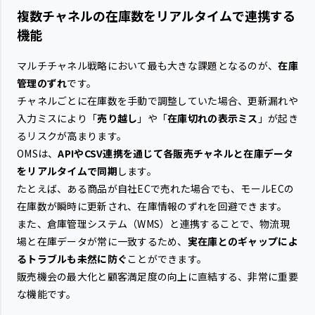
複数チャネルの在庫数をリアルタイムで連携する
機能
マルチチャネル戦略において最も大きな課題となるのが、
在庫
管理のずれ
です。
チャネルごとに在庫数を手動で調整していた場合、更新漏れや
入力ミスにより「
売り越し
」や「
在庫切れの表示ミス
」が起き
るリスクが高まります。
OMSは、
APIやCSV連携を通じて各販売チャネルと在庫データ
をリアルタイムで同期
します。
たとえば、ある商品が自社ECで売れた場合でも、モールECの
在庫数が瞬時に更新され、在庫情報のずれを回避できます。
また、倉庫管理システム（WMS）と連携することで、物流現
場と在庫データが常に一致するため、
実在庫とのギャップによ
るトラブルも未然に防ぐ
ことができます。
販売機会の最大化と顧客満足度の向上に直結する、非常に重要
な機能です。