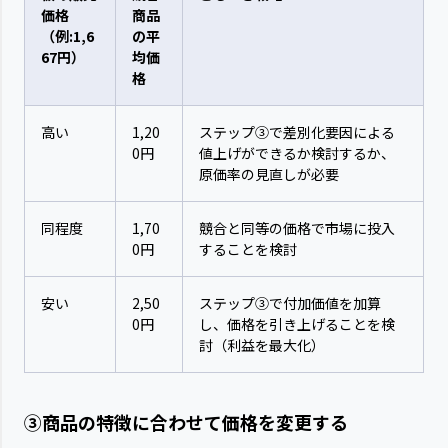
価格
商品
（例:1,6
の平
67円）
均価
格
高い
1,20
ステップ③で差別化要因による
0円
値上げができるか検討するか、
原価率の見直しが必要
同程度
1,70
競合と同等の価格で市場に投入
0円
することを検討
安い
2,50
ステップ③で付加価値を加算
0円
し、価格を引き上げることを検
討（利益を最大化）
③商品の特徴に合わせて価格を変更する