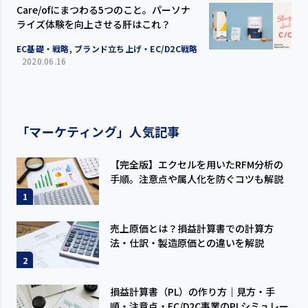
Care/ofにまつわる5つのこと。パーソナ
ライズ体験を向上させる肝はこれ？
EC基礎・戦略, ブランド立ち上げ・EC/D2C戦略
2020.06.16
「マーケティング」人気記事
【完全版】エクセルを用いたRFM分析の
手順。注意点や属人化を防ぐコツも解説
1
売上原価とは？損益計算書での計算方
法・仕訳・製造原価との違いを解説
2
損益計算書（PL）の作り方｜見方・手
順・注意点・EC/D2C事業のPLシミュレー