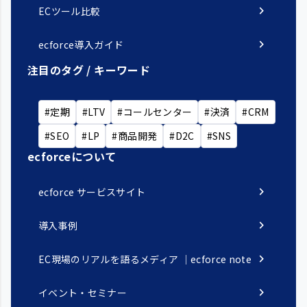
chevron_right
ECツール比較
chevron_right
ecforce導入ガイド
注目のタグ / キーワード
#定期
#LTV
#コールセンター
#決済
#CRM
#SEO
#LP
#商品開発
#D2C
#SNS
ecforceについて
chevron_right
ecforce サービスサイト
chevron_right
導入事例
chevron_right
EC現場のリアルを語るメディア ｜ecforce note
chevron_right
イベント・セミナー