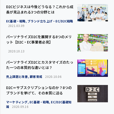
D2Cビジネスは今後どうなる？これから成
長が見込まれる3つの分野とは
EC基礎・戦略, ブランド立ち上げ・EC/D2C戦略
2021.03.09
パーソナライズD2Cを展開する8つのメリ
ット【D2C・EC事業者必見】
2020.10.13
パーソナライズD2Cとカスタマイズのたっ
た一つの本質的な違いとは？
売上課題と改善, 顧客育成
2020.10.06
D2C＝サブスクリプションなのか？8つの
ブランドを挙げて、その本質に迫る
マーケティング, EC基礎・戦略, EC/D2C基礎知
識
2020.09.16