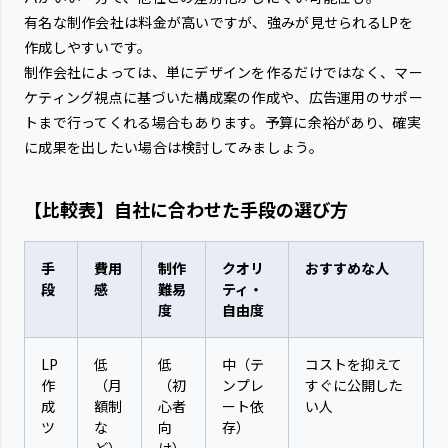
有名な制作会社は料金が高いですが、強みが見せられるLPを
作成しやすいです。
制作会社によっては、単にデザインを作るだけではなく、マー
ケティング視点に基づいた構成案の作成や、広告運用のサポー
トまで行ってくれる場合もあります。予算に余裕があり、確実
に成果を出したい場合は検討してみましょう。
【比較表】自社に合わせた手段の選び方
手
費用
制作
クオリ
おすすめな人
段
感
難易
ティ・
度
自由度
LP
低
低
中（テ
コストを抑えて
作
（月
（初
ンプレ
すぐに公開した
成
額制
心者
ート依
い人
ツ
な
向
存）
ー
ど）
け）