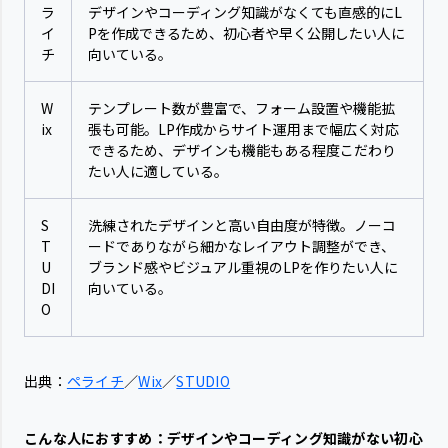
ラ
デザインやコーディング知識がなくても直感的にL
イ
Pを作成できるため、初心者や早く公開したい人に
チ
向いている。
W
テンプレート数が豊富で、フォーム設置や機能拡
ix
張も可能。LP作成からサイト運用まで幅広く対応
できるため、デザインも機能もある程度こだわり
たい人に適している。
S
洗練されたデザインと高い自由度が特徴。ノーコ
T
ードでありながら細かなレイアウト調整ができ、
U
ブランド感やビジュアル重視のLPを作りたい人に
DI
向いている。
O
出典：
ペライチ
／
Wix
／
STUDIO
こんな人におすすめ：デザインやコーディング知識がない初心