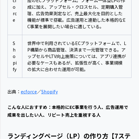
cf
産のECプラットフォーム。フォーム一体型LPの作
o
成に加え、アップセル・クロスセル、定期購入管
rc
理、広告効果測定など、売上最大化を目的とした
e
機能が標準で搭載。広告運用と連動した本格的なE
C事業を展開したい場合に適している。
S
世界中で利用されているECプラットフォームで、L
h
P構築から商品管理、決済まで一元管理できる。ア
o
ップセルやLTV向上施策については、アプリ連携が
pi
必要なケースもあるが、拡張性が高く、事業規模
fy
の拡大に合わせた運用が可能。
出典：
ecforce
／
Shopify
こんな人におすすめ：本格的にEC事業を行う人、広告運用で
成果を出したい人、リピート売上を重視する人
ランディングページ（LP）の作り方【7ステ