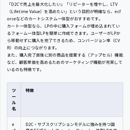
「D2Cで売上を最大化したい」「リピーターを増やし、LTV
（Lifetime Value）を高めたい」という目的が明確なら、ecf
orceなどのカートシステム一体型がおすすめです。
カート一体型なら、LPの中に購入フォームが埋め込まれてい
るフォーム一体型LPを簡単に作成できます。ユーザーがLPか
ら移動せずに購入を完了できるため、コンバージョン率（CV
R）の向上につながります。
また、購入完了直後に別の商品を提案する（アップセル）機能
など、顧客単価を高めるためのマーケティング機能が充実して
いるのも特徴です。
ツ
特徴
ー
ル
名
e
D2C・サブスクリプションモデルに強みを持つ国