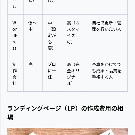
ル
W
低～
中
高（カ
自社で更新・管
or
中
（設
スタマ
理を行いたい人
dP
定が
イズ
re
必
可）
ss
要）
制
高
プロ
高（完
予算をかけてで
作
に一
全オリ
も成果・品質を
会
任
ジナ
重視する人
社
ル）
ランディングページ（LP）の作成費用の相
場