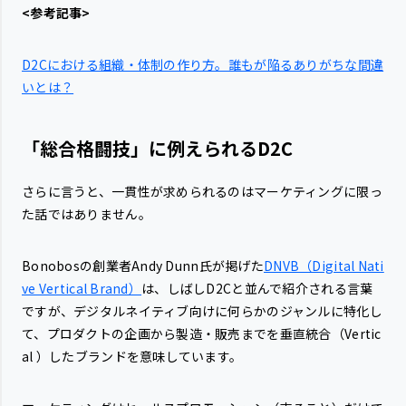
<参考記事>
D2Cにおける組織・体制の作り方。誰もが陥るありがちな間違
いとは？
「総合格闘技」に例えられるD2C
さらに言うと、一貫性が求められるのはマーケティングに限っ
た話ではありません。
Bonobosの創業者Andy Dunn氏が掲げた
DNVB（Digital Nati
ve Vertical Brand）
は、しばしD2Cと並んで紹介される言葉
ですが、デジタルネイティブ向けに何らかのジャンルに特化し
て、プロダクトの企画から製造・販売までを垂直統合（Vertic
al ）したブランドを意味しています。